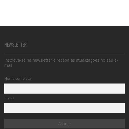
NEWSLETTER
Inscreva-se na newsletter e receba as atualizações no seu e-
mail
Nome completo
Email