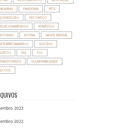
LETRA
MEDICAMENTOS
MEDITAÇÃO
PALAVRAS
PANDEMIA
PETS
QUEMSOUEU
RECOMEÇO
RELACIONAMENTOS
REMÉDIOS
RETORNO
ROTINA
SAÚDE MENTAL
SETEMBROAMARELO
SUICÍDIO
SURTOS
TAG
TOC
TRANSTORNOS
VULNERABILIDADE
ÁLCOOL
RQUIVOS
tembro 2023
tembro 2022