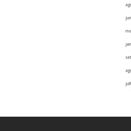
ag
ju
ma
ja
se
ag
ju