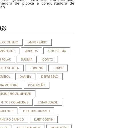
medora de pipoca e conquistadora de
tan.
AGS
ALCOOLISMO
ANIVERSÁRIO
ANSIEDADE
ARTIGOS
AUTOESTIMA
BIPOLAR
BULIMIA
CONTO
COPENHAGEN
CORONA
CORPO
CRÍTICA
DARNEY
DEPRESSÃO
DIA MUNDIAL
DISTORÇÃO
DISTÚRBIO ALIMENTAR
EFEITOS COLATERAIS
ESTABILIDADE
GATILHOS
HIPOTIREOIDISMO
JANEIRO BRANCO
KURT COBAIN