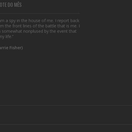
OTE DO MÊS
 am a spy in the house of me. I report back
m the front lines of the battle that is me. I
 somewhat nonplused by the event that
my life.”
arrie Fisher)