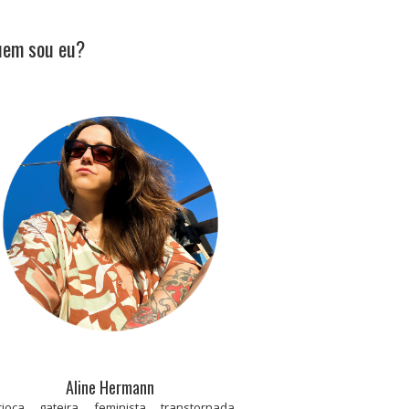
em sou eu?
Aline Hermann
rioca, gateira, feminista, transtornada,