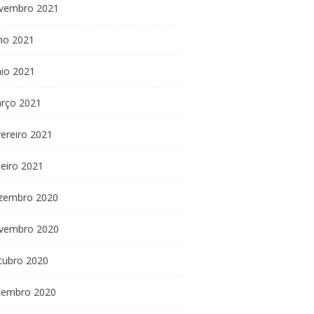
vembro 2021
lho 2021
io 2021
rço 2021
vereiro 2021
neiro 2021
zembro 2020
vembro 2020
tubro 2020
tembro 2020