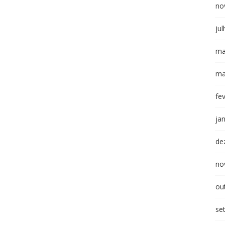
no
ju
ma
ma
fe
ja
de
no
ou
se