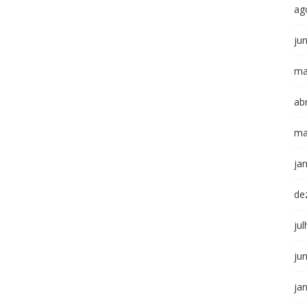
ag
ju
ma
abr
ma
ja
de
ju
ju
ja