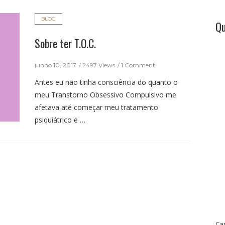
BLOG
Qu
Sobre ter T.O.C.
junho 10, 2017
2497 Views
1 Comment
Antes eu não tinha consciência do quanto o
meu Transtorno Obsessivo Compulsivo me
afetava até começar meu tratamento
psiquiátrico e …
Ca