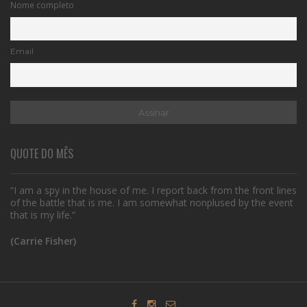
Nome completo
Email
QUOTE DO MÊS
“I am a spy in the house of me. I report back from the front lines
of the battle that is me. I am somewhat nonplused by the event
that is my life.”
(Carrie Fisher)