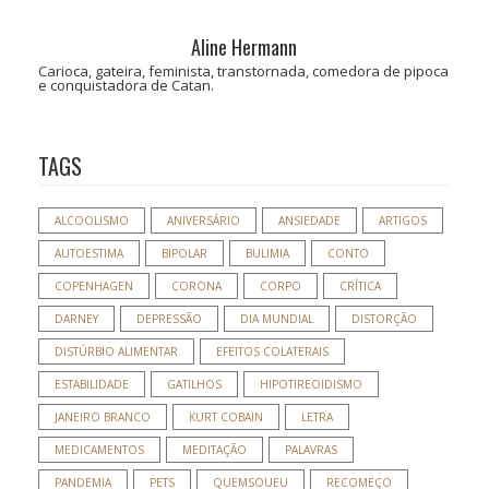
Aline Hermann
Carioca, gateira, feminista, transtornada, comedora de pipoca
e conquistadora de Catan.
TAGS
ALCOOLISMO
ANIVERSÁRIO
ANSIEDADE
ARTIGOS
AUTOESTIMA
BIPOLAR
BULIMIA
CONTO
COPENHAGEN
CORONA
CORPO
CRÍTICA
DARNEY
DEPRESSÃO
DIA MUNDIAL
DISTORÇÃO
DISTÚRBIO ALIMENTAR
EFEITOS COLATERAIS
ESTABILIDADE
GATILHOS
HIPOTIREOIDISMO
JANEIRO BRANCO
KURT COBAIN
LETRA
MEDICAMENTOS
MEDITAÇÃO
PALAVRAS
PANDEMIA
PETS
QUEMSOUEU
RECOMEÇO