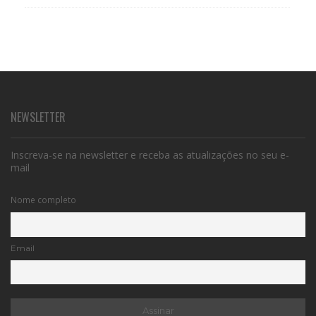
NEWSLETTER
Inscreva-se na newsletter e receba as atualizações no seu e-
mail
Nome completo
Email