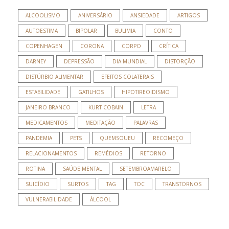
ALCOOLISMO
ANIVERSÁRIO
ANSIEDADE
ARTIGOS
AUTOESTIMA
BIPOLAR
BULIMIA
CONTO
COPENHAGEN
CORONA
CORPO
CRÍTICA
DARNEY
DEPRESSÃO
DIA MUNDIAL
DISTORÇÃO
DISTÚRBIO ALIMENTAR
EFEITOS COLATERAIS
ESTABILIDADE
GATILHOS
HIPOTIREOIDISMO
JANEIRO BRANCO
KURT COBAIN
LETRA
MEDICAMENTOS
MEDITAÇÃO
PALAVRAS
PANDEMIA
PETS
QUEMSOUEU
RECOMEÇO
RELACIONAMENTOS
REMÉDIOS
RETORNO
ROTINA
SAÚDE MENTAL
SETEMBROAMARELO
SUICÍDIO
SURTOS
TAG
TOC
TRANSTORNOS
VULNERABILIDADE
ÁLCOOL