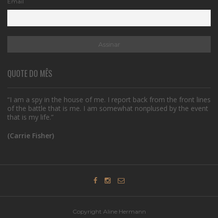
Email
QUOTE DO MÊS
“I am a spy in the house of me. I report back from the front lines
of the battle that is me. I am somewhat nonplused by the event
that is my life.”
(Carrie Fisher)
Copyright Aline Hermann