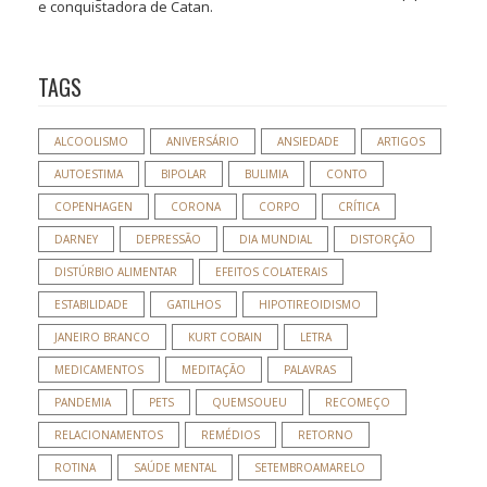
e conquistadora de Catan.
TAGS
ALCOOLISMO
ANIVERSÁRIO
ANSIEDADE
ARTIGOS
AUTOESTIMA
BIPOLAR
BULIMIA
CONTO
COPENHAGEN
CORONA
CORPO
CRÍTICA
DARNEY
DEPRESSÃO
DIA MUNDIAL
DISTORÇÃO
DISTÚRBIO ALIMENTAR
EFEITOS COLATERAIS
ESTABILIDADE
GATILHOS
HIPOTIREOIDISMO
JANEIRO BRANCO
KURT COBAIN
LETRA
MEDICAMENTOS
MEDITAÇÃO
PALAVRAS
PANDEMIA
PETS
QUEMSOUEU
RECOMEÇO
RELACIONAMENTOS
REMÉDIOS
RETORNO
ROTINA
SAÚDE MENTAL
SETEMBROAMARELO