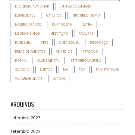
DISTÚRBIO ALIMENTAR
EFEITOS COLATERAIS
ESTABILIDADE
GATILHOS
HIPOTIREOIDISMO
JANEIRO BRANCO
KURT COBAIN
LETRA
MEDICAMENTOS
MEDITAÇÃO
PALAVRAS
PANDEMIA
PETS
QUEMSOUEU
RECOMEÇO
RELACIONAMENTOS
REMÉDIOS
RETORNO
ROTINA
SAÚDE MENTAL
SETEMBROAMARELO
SUICÍDIO
SURTOS
TAG
TOC
TRANSTORNOS
VULNERABILIDADE
ÁLCOOL
ARQUIVOS
setembro 2023
setembro 2022