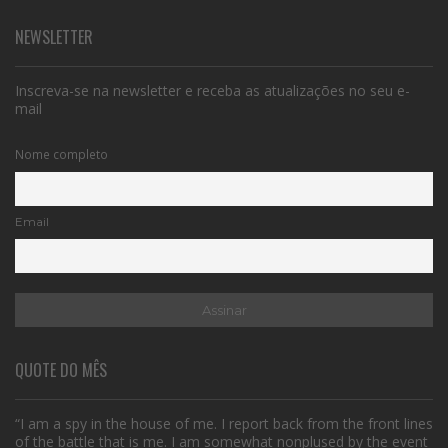
NEWSLETTER
Inscreva-se na newsletter e receba as atualizações no seu e-
mail
Nome completo
Email
QUOTE DO MÊS
“I am a spy in the house of me. I report back from the front lines
of the battle that is me. I am somewhat nonplused by the event