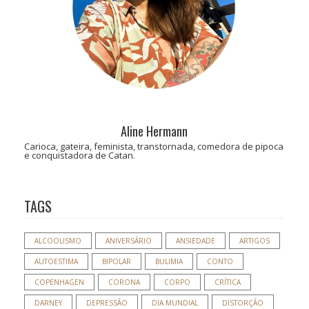
Aline Hermann
Carioca, gateira, feminista, transtornada, comedora de pipoca
e conquistadora de Catan.
TAGS
ALCOOLISMO
ANIVERSÁRIO
ANSIEDADE
ARTIGOS
AUTOESTIMA
BIPOLAR
BULIMIA
CONTO
COPENHAGEN
CORONA
CORPO
CRÍTICA
DARNEY
DEPRESSÃO
DIA MUNDIAL
DISTORÇÃO