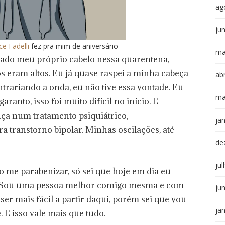
ag
ju
ce Fadelli
fez pra mim de aniversário
ma
tado meu próprio cabelo nessa quarentena,
s eram altos. Eu já quase raspei a minha cabeça
abr
trariando a onda, eu não tive essa vontade. Eu
ma
aranto, isso foi muito difícil no início. E
nça num tratamento psiquiátrico,
ja
 transtorno bipolar. Minhas oscilações, até
de
ju
o me parabenizar, só sei que hoje em dia eu
. Sou uma pessoa melhor comigo mesma e com
ju
ser mais fácil a partir daqui, porém sei que vou
ja
 E isso vale mais que tudo.