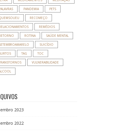
LETRA
MEDICAMENTOS
MEDITAÇÃO
PALAVRAS
PANDEMIA
PETS
QUEMSOUEU
RECOMEÇO
RELACIONAMENTOS
REMÉDIOS
RETORNO
ROTINA
SAÚDE MENTAL
SETEMBROAMARELO
SUICÍDIO
SURTOS
TAG
TOC
TRANSTORNOS
VULNERABILIDADE
ÁLCOOL
RQUIVOS
tembro 2023
tembro 2022