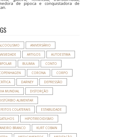
medora de pipoca e conquistadora de
tan.
AGS
ALCOOLISMO
ANIVERSÁRIO
ANSIEDADE
ARTIGOS
AUTOESTIMA
BIPOLAR
BULIMIA
CONTO
COPENHAGEN
CORONA
CORPO
CRÍTICA
DARNEY
DEPRESSÃO
DIA MUNDIAL
DISTORÇÃO
DISTÚRBIO ALIMENTAR
EFEITOS COLATERAIS
ESTABILIDADE
GATILHOS
HIPOTIREOIDISMO
JANEIRO BRANCO
KURT COBAIN