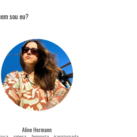
em sou eu?
Aline Hermann
rioca, gateira, feminista, transtornada,