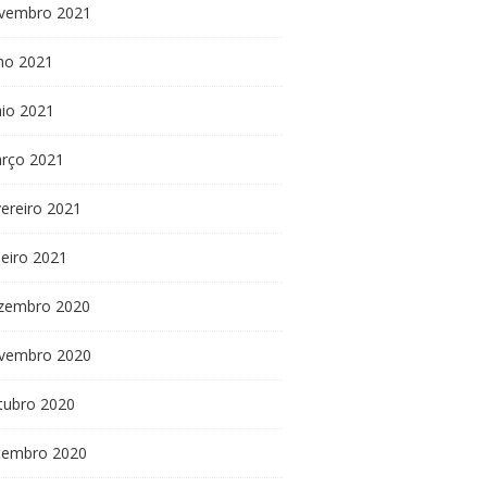
vembro 2021
lho 2021
io 2021
rço 2021
vereiro 2021
neiro 2021
zembro 2020
vembro 2020
tubro 2020
tembro 2020