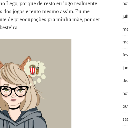
omo Lego, porque de resto eu jogo realmente
no
as dos jogos e tento mesmo assim. Eu me
ju
te de preocupações pra minha mãe, por ser
besteira.
ma
ma
fe
ja
de
no
ou
se