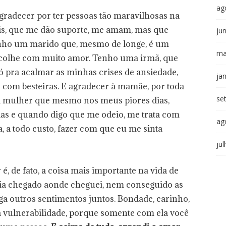
ag
radecer por ter pessoas tão maravilhosas na
is, que me dão suporte, me amam, mas que
ju
nho um marido que, mesmo de longe, é um
ma
colhe com muito amor. Tenho uma irmã, que
só pra acalmar as minhas crises de ansiedade,
ja
com besteiras. E agradecer à mamãe, por toda
se
a mulher que mesmo nos meus piores dias,
as e quando digo que me odeio, me trata com
ag
 a todo custo, fazer com que eu me sinta
ju
, de fato, a coisa mais importante na vida de
ia chegado aonde cheguei, nem conseguido as
ga outros sentimentos juntos. Bondade, carinho,
da vulnerabilidade, porque somente com ela você