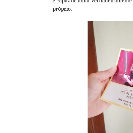
é capaz de amar verdadeiramente
próprio.