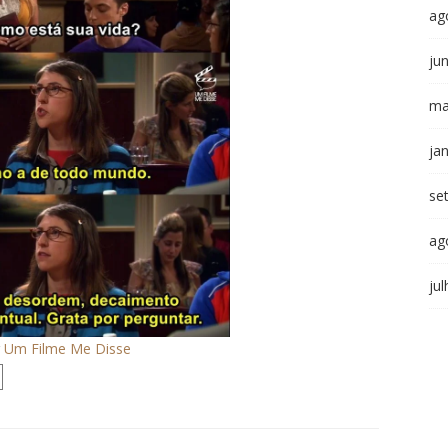
ag
ju
ma
ja
se
ag
ju
r
Um Filme Me Disse