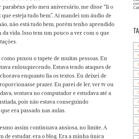
co
parabéns pelo meu aniversário, me disse “li o
Ca
liz que esteja tudo bem”. Aí mandei um áudio de
não, não está tudo bem, porém tenho aprendido
T
om da vida. Isso tem um pouco a ver com o que
tações.
 como puxou o tapete de muitas pessoas. Eu
stava enlouquecendo. Estava tendo ataques de
chorava enquanto lia os textos. Eu deixei de
oporcionasse prazer. Eu parei de ler, ver tv ou
dava, sentava no computador e estudava até a
stiada, pois não estava conseguindo
que era passado nas aulas.
smo assim continuava ansiosa, no limite. A
ém de estudar, era o blog. Era a minha única