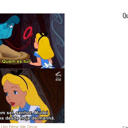
Qu
r
Um Filme Me Disse
Ca