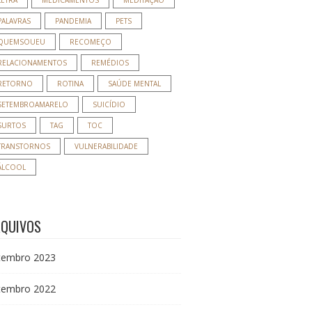
LETRA
MEDICAMENTOS
MEDITAÇÃO
PALAVRAS
PANDEMIA
PETS
QUEMSOUEU
RECOMEÇO
RELACIONAMENTOS
REMÉDIOS
RETORNO
ROTINA
SAÚDE MENTAL
SETEMBROAMARELO
SUICÍDIO
SURTOS
TAG
TOC
TRANSTORNOS
VULNERABILIDADE
ÁLCOOL
RQUIVOS
tembro 2023
tembro 2022