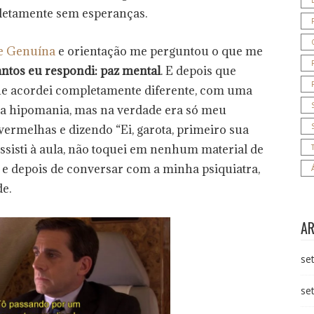
pletamente sem esperanças.
de Genuína
e orientação me perguntou o que me
antos eu respondi: paz mental
. E depois que
que acordei completamente diferente, com uma
era hipomania, mas na verdade era só meu
vermelhas e dizendo “Ei, garota, primeiro sua
assisti à aula, não toquei em nenhum material de
, e depois de conversar com a minha psiquiatra,
de.
A
se
se