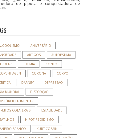
medora de pipoca e conquistadora de
tan.
AGS
ALCOOLISMO
ANIVERSÁRIO
ANSIEDADE
ARTIGOS
AUTOESTIMA
BIPOLAR
BULIMIA
CONTO
COPENHAGEN
CORONA
CORPO
CRÍTICA
DARNEY
DEPRESSÃO
DIA MUNDIAL
DISTORÇÃO
DISTÚRBIO ALIMENTAR
EFEITOS COLATERAIS
ESTABILIDADE
GATILHOS
HIPOTIREOIDISMO
JANEIRO BRANCO
KURT COBAIN