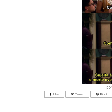
po
Like
Tweet
Pin It