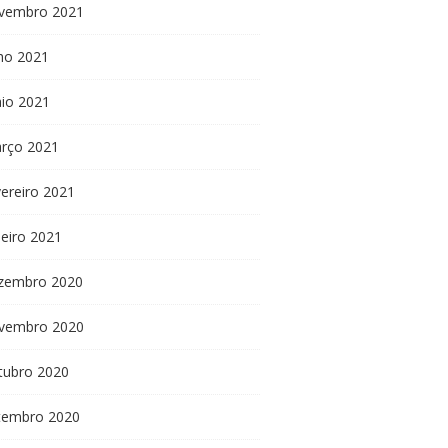
vembro 2021
lho 2021
io 2021
rço 2021
vereiro 2021
neiro 2021
zembro 2020
vembro 2020
tubro 2020
tembro 2020