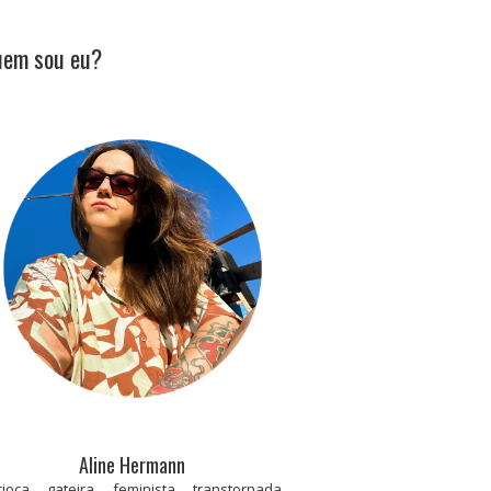
em sou eu?
Aline Hermann
rioca, gateira, feminista, transtornada,