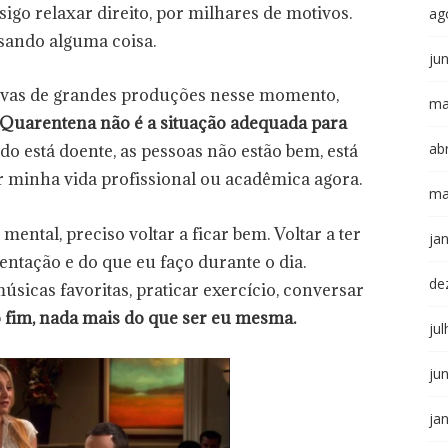
igo relaxar direito, por milhares de motivos.
ag
sando alguma coisa.
ju
tivas de grandes produções nesse momento,
ma
Quarentena não é a situação adequada para
abr
 está doente, as pessoas não estão bem, está
ir minha vida profissional ou acadêmica agora.
ma
ental, preciso voltar a ficar bem. Voltar a ter
ja
entação e do que eu faço durante o dia.
de
sicas favoritas, praticar exercício, conversar
 fim, nada mais do que ser eu mesma.
ju
ju
ja