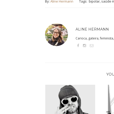
By:
Aline Hermann
Tags:
bipolar
,
saúde m
ALINE HERMANN
Carioca, gateira, feminis
YOU