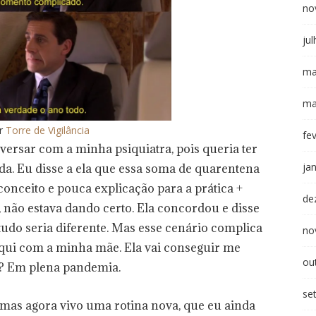
no
ju
ma
ma
r
Torre de Vigilância
fe
versar com a minha psiquiatra, pois queria ter
ja
da. Eu disse a ela que essa soma de quarentena
onceito e pouca explicação para a prática +
de
não estava dando certo. Ela concordou e disse
tudo seria diferente. Mas esse cenário complica
no
 aqui com a minha mãe. Ela vai conseguir me
ou
e? Em plena pandemia.
se
 mas agora vivo uma rotina nova, que eu ainda