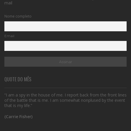
mail
Nome completo
Email
QUOTE DO MÊS
“I am a spy in the house of me. I report back from the front lines
of the battle that is me. I am somewhat nonplused by the event
that is my life.”
(Carrie Fisher)