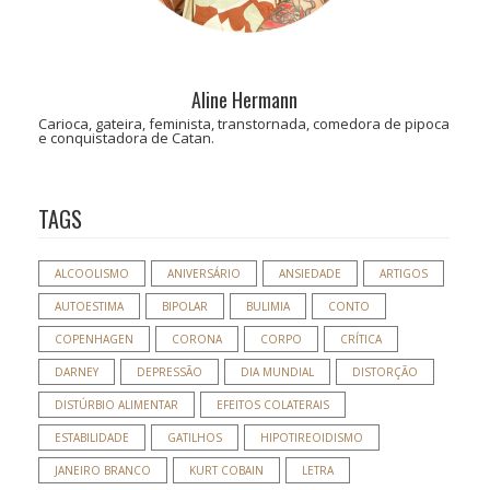
Aline Hermann
Carioca, gateira, feminista, transtornada, comedora de pipoca
e conquistadora de Catan.
TAGS
ALCOOLISMO
ANIVERSÁRIO
ANSIEDADE
ARTIGOS
AUTOESTIMA
BIPOLAR
BULIMIA
CONTO
COPENHAGEN
CORONA
CORPO
CRÍTICA
DARNEY
DEPRESSÃO
DIA MUNDIAL
DISTORÇÃO
DISTÚRBIO ALIMENTAR
EFEITOS COLATERAIS
ESTABILIDADE
GATILHOS
HIPOTIREOIDISMO
JANEIRO BRANCO
KURT COBAIN
LETRA